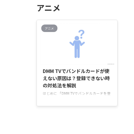
アニメ
アニメ
2026/8/6
DMM TVでバンドルカードが使
えない原因は？登録できない時
の対処法を解説
はじめに 「DMM TVでバンドルカードを登
録しようとしたのにエラーが表示されるの
はなぜ？」「今まで使えていたのに急に決
済できなくなったのはどうして？」 と気
になっていませんか。 DMM TVでバンドル
カードが使えない場合は、残高不足やカー
ド情報の入力ミス、利用制限、決済システ